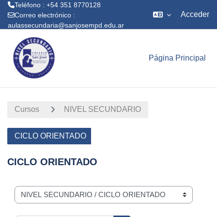
Teléfono : +54 351 8770128
Acceder
Correo electrónico :
aulassecundaria@sanjosempd.edu.ar
Salta al contenido principal
Página Principal
Cursos
NIVEL SECUNDARIO
CICLO ORIENTADO
CICLO ORIENTADO
Categorías